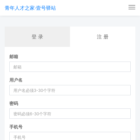
青年人才之家·壹号驿站
Tog
nav
登 录
注 册
邮箱
用户名
密码
手机号